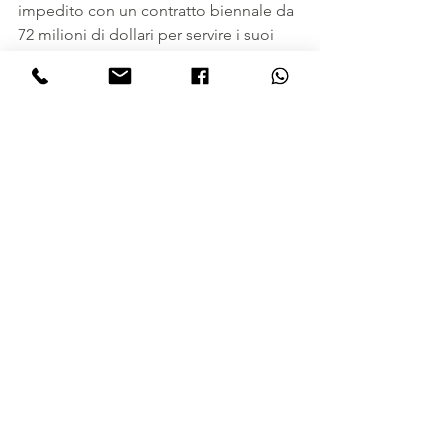
impedito con un contratto biennale da 
72 milioni di dollari per servire i suoi 
20.000 utenti del governo degli Stati 
Uniti. Con la costellazione Iridium 
NEXT aggiornata, la rete continuerà ad 
aiutare il governo in modalità senza 
precedenti.