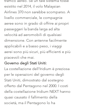
traffico aereo. Se un tale sistema fosse 
esistito nel 2014, il volo Malaysian 
Airlines 370 non sarebbe scomparso. A 
livello commerciale, le compagnie 
aeree sono in grado di offrire ai propri 
passeggeri la banda larga ad alta 
velocità ad aeromobili di qualsiasi 
dimensione. Con antenne facilmente 
applicabili e a basso peso, i viaggi 
aerei sono più sicuri, più efficienti e più 
piacevoli che mai.
Governo degli Stati Uniti:
La costellazione dell'Iridium è preziosa 
per le operazioni del governo degli 
Stati Uniti, dimostrato dal sostegno 
offerto dal Pentagono nel 2000. I costi 
della costellazione Iridium NEXT hanno 
quasi causato il fallimento della 
società, ma il Pentagono lo ha 